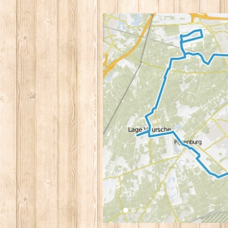
1
2
3
4