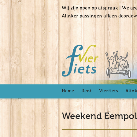
Wij zijn open op afspraak | We a
Alinker passingen alleen doorde
Home
Rent
Vierfiets
Alin
Weekend Eempold