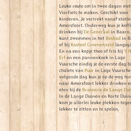
Leuke route om in twee dagen met
Vierfiets te maken. Geschikt voor
kinderen. Je vertrekt vanaf stati
Amersfoort. Onderweg kun je koff
drinken bij
De Generaal
in Baarn, 
kunt zwemmen in het
Bosbad
in B
of bij
Kasteel Groenenveld
langsg
En na een kopje thee of fris bij
‘t 
Erf
en een pannenkoek in Lage
Vuursche eindig je de eerste dag bi
chalets van
Puur
in Lage Vuursche
volgende dag kun je op de weg te
naar Amersfoort lekker drinken e
eten bij de
Brasserie de Lange Du
In de Lange Duinen en Korte Duin
kom je allerlei leuke plekken teg
lekker te zitten en te spelen.