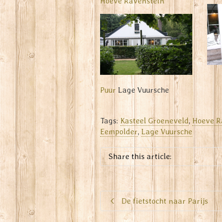
Hoeve Ravenstein
Puur
Lage Vuursche
Tags:
Kasteel Groeneveld
,
Hoeve R
Eempolder
,
Lage Vuursche
Share this article:
De fietstocht naar Parijs