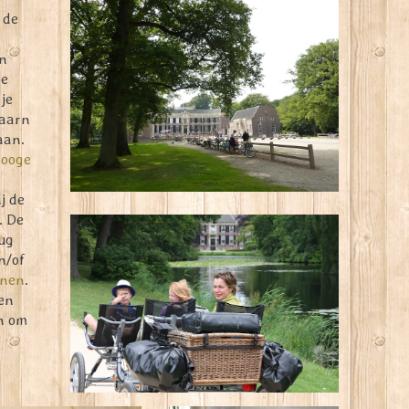
 de
on
ie
je
aarn
aan.
Hooge
j de
. De
rug
n/of
inen
.
en
en om