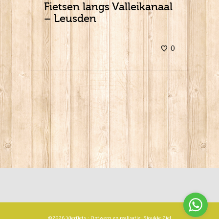
Fietsen langs Valleikanaal
– Leusden
0
©2026 Vierfiets · Ontwerp en realisatie:
Sjoukje Ziel