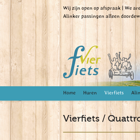
Wij zijn open op afspraak | We a
Alinker passingen alleen doorde
Home
Huren
Vierfiets
Ali
Vierfiets / Quatt