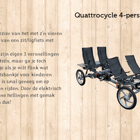
Quattrocycle 4-per
ezier van het met z’n vieren
 van een zit/ligfiets met
 zijn eigen 3 versnellingen
tsen, maar ga je toch
 als je wilt flink wat
tsbankje voor kinderen
e is smal genoeg om op
n rijden. Door de elektrisch
eine hellingen met gemak
 dus!