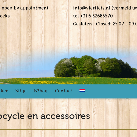
re open by appointment
info@vierfiets.nl (vermeld 
weeks
tel +31 6 52685570
Gesloten | Closed: 25.07 - 09.
nker
Sitgo
B3bag
Contact
rocycle en accessoires