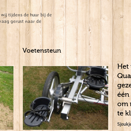
wij tijdens de huur bij de
raag gerust naar de
Voetensteun
Het 
Quat
geze
één 
om r
te k
Sjoukj