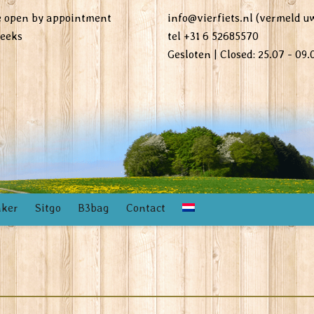
re open by appointment
info@vierfiets.nl (vermeld 
weeks
tel +31 6 52685570
Gesloten | Closed: 25.07 - 09.
nker
Sitgo
B3bag
Contact