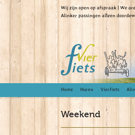
Wij zijn open op afspraak | We a
Alinker passingen alleen doorde
Home
Huren
Vierfiets
Ali
Weekend