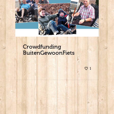
Crowdfunding
BuitenGewoonFiets
1