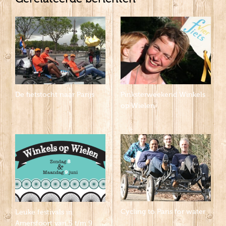
De fietstocht naar Parijs
Pinksterweekend Winkels
op Wielen
Cycling to Paris for water
Leuke festivals in
Amersfoort van 5 t/m 9